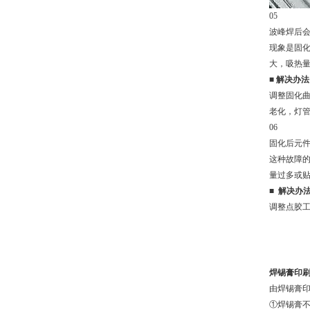
05
波峰焊后
现象是固
大，吸热量
■
解决办法
调整固化曲
老化，灯管
06
固化后元件
这种故障
量过多或
■
解决办
调整点胶
焊锡膏印
由焊锡膏
①焊锡膏不