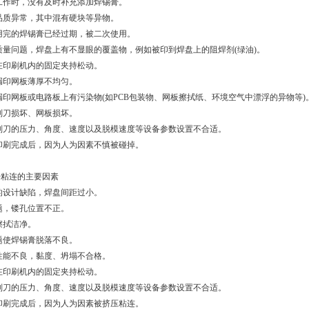
工作时，没有及时补充添加焊锡膏。
品质异常，其中混有硬块等异物。
用完的焊锡膏已经过期，被二次使用。
质量问题，焊盘上有不显眼的覆盖物，例如被印到焊盘上的阻焊剂(绿油)。
在印刷机内的固定夹持松动。
漏印网板薄厚不均匀。
漏印网板或电路板上有污染物(如PCB包装物、网板擦拭纸、环境空气中漂浮的异物等)
刮刀损坏、网板损坏。
刮刀的压力、角度、速度以及脱模速度等设备参数设置不合适。
印刷完成后，因为人为因素不慎被碰掉。
膏粘连的主要因素
的设计缺陷，焊盘间距过小。
题，镂孔位置不正。
擦拭洁净。
题使焊锡膏脱落不良。
性能不良，黏度、坍塌不合格。
在印刷机内的固定夹持松动。
刮刀的压力、角度、速度以及脱模速度等设备参数设置不合适。
印刷完成后，因为人为因素被挤压粘连。