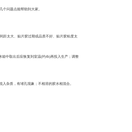
几个问题点能帮助到大家。
的间距太大、贴片胶过期或品质不好、贴片胶粘度太
箱中取出后应恢复到室温(约4h)再投入生产；调整
混入杂质，有堵孔现象；不相溶的胶水相混合。