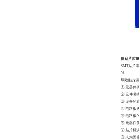
影贴片质
SMT贴片
01
导致贴片
① 元器件供
② 元件吸
③ 设备的
④ 电路板
⑤ 电路板
⑥ 元器件
⑦ 贴片机
⑧ 人为因