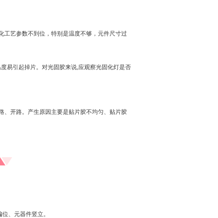
化工艺参数不到位，特别是温度不够，元件尺寸过
温度易引起掉片。对光固胶来说,应观察光固化灯是否
路、开路。产生原因主要是贴片胶不均匀、贴片胶
偏位、元器件竖立。