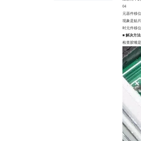
04
元器件移
现象是贴
时元件移位
■
解决方法
检查胶嘴是