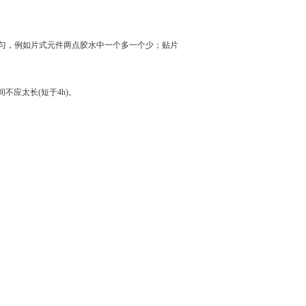
匀，例如片式元件两点胶水中一个多一个少；贴片
应太长(短于4h)。