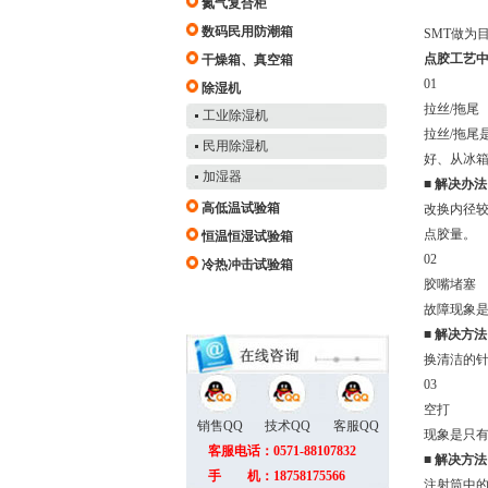
氮气复合柜
数码民用防潮箱
SMT做为
点胶工艺
干燥箱、真空箱
01
除湿机
拉丝/拖尾
工业除湿机
拉丝/拖尾
民用除湿机
好、从冰
加湿器
■
解决办法
高低温试验箱
改换内径较
点胶量。
恒温恒湿试验箱
02
冷热冲击试验箱
胶嘴堵塞
故障现象
■
解决方法
换清洁的
03
空打
销售QQ
技术QQ
客服QQ
现象是只
客服电话：0571-88107832
■
解决方法
手 机：18758175566
注射筒中的