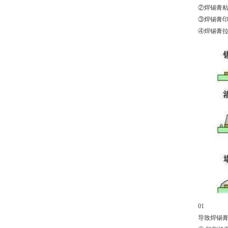
②焊锡膏
③焊锡膏
④焊锡膏
01
导致焊锡