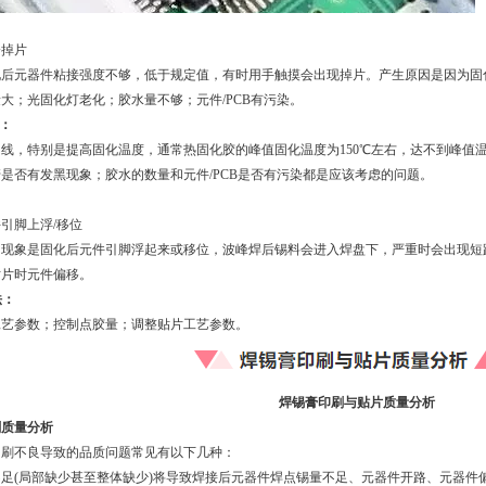
会掉片
化后元器件粘接强度不够，低于规定值，有时用手触摸会出现掉片。产生原因是因为固
大；光固化灯老化；胶水量不够；元件/PCB有污染。
：
线，特别是提高固化温度，通常热固化胶的峰值固化温度为150℃左右，达不到峰值
是否有发黑现象；胶水的数量和元件/PCB是否有污染都是应该考虑的问题。
引脚上浮/移位
的现象是固化后元件引脚浮起来或移位，波峰焊后锡料会进入焊盘下，严重时会出现短
贴片时元件偏移。
法：
工艺参数；控制点胶量；调整贴片工艺参数。
焊锡膏印刷与贴片质量分析
刷质量分析
印刷不良导致的品质问题常见有以下几种：
足(局部缺少甚至整体缺少)将导致焊接后元器件焊点锡量不足、元器件开路、元器件