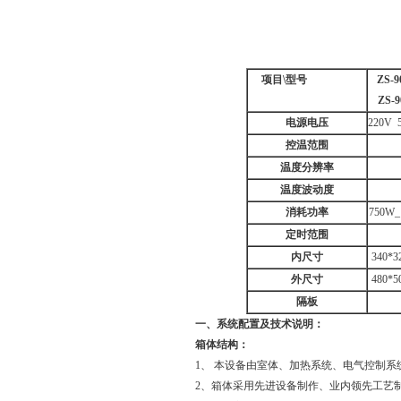
项目
\
型号
ZS-9
ZS-9
电源电压
220V 
控温范围
温度分辨率
温度波动度
消耗功率
750W_
定时范围
内尺寸
340*3
外尺寸
480*5
隔板
一、系统配置及技术说明：
箱体结构：
1、 本设备由室体、加热系统、电气控制
2、箱体采用先进设备制作、业内领先工艺