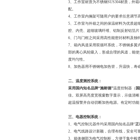
3、工作室材质为不锈钢SUS304材质，
配。
4、工作室内搁架可随用户的要求任意调节
5、工作室与外箱之间的保温材料为优质超细
腔、内壳、超细玻璃纤维、铝制反射铝箔片
6、门与门框之间采用高性能密封材料及独
7、箱内风道采用双循环系统，不锈钢多翼
部的离心风轮吸入，形成合理的风道，能使
度均匀性。
8、加热器用不锈钢电加热管，升温快，寿
二、温度测控系统：
采用国内知名品牌“施耐德”
温度控制器（
国
佳。双屏高亮度宽视窗数字显示，示值清晰
超温报警并自动切断加热电源。有定时功能，
三、电器控制系统：
1、电气控制元器件均采用国内知名品牌“
正
2、电气线路设计新颖，合理布线，安全可
3、箱体侧部为电气控制柜，方便于集中检