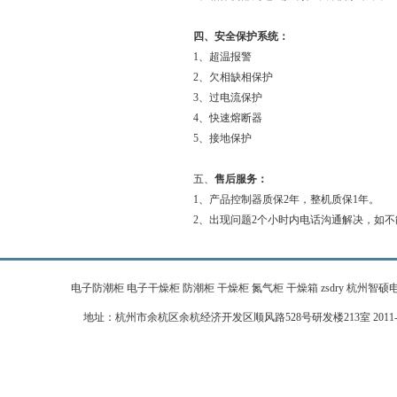
四、安全保护系统：
1、超温报警
2、欠相缺相保护
3、过电流保护
4、快速熔断器
5、接地保护
五、
售后服务：
1、产品控制器质保2年，整机质保1年。
2、出现问题2个小时内电话沟通解决，如不
电子防潮柜 电子干燥柜 防潮柜 干燥柜 氮气柜 干燥箱 zsdry 杭州智硕电子科技有限公
地址：杭州市余杭区余杭经济开发区顺风路528号研发楼213室 2011-2026 zj-zhi