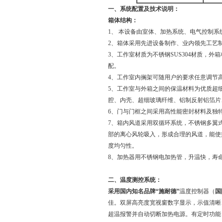
一、系统配置及技术说明：
箱体结构：
1、 本设备由室体、加热系统、电气控制
2、箱体采用先进设备制作、业内领先工艺
3、工作室材质为不锈钢SUS304材质，
配。
4、工作室内搁架可随用户的要求任意调节
5、工作室与外箱之间的保温材料为优质超细
腔、内壳、超细玻璃纤维、铝制反射铝箔片
6、门与门框之间采用高性能密封材料及独
7、箱内风道采用双循环系统，不锈钢多翼
部的离心风轮吸入，形成合理的风道，能使
度均匀性。
8、加热器用不锈钢电加热管，升温快，寿
二、温度测控系统：
采用国内知名品牌“施耐德”
温度控制器（
国
佳。双屏高亮度宽视窗数字显示，示值清晰
超温报警并自动切断加热电源。有定时功能，