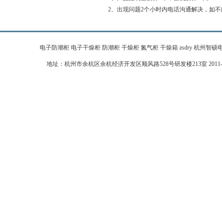
2、出现问题2个小时内电话沟通解决，如不
电子防潮柜 电子干燥柜 防潮柜 干燥柜 氮气柜 干燥箱 zsdry 杭州智硕电子科技有限公
地址：杭州市余杭区余杭经济开发区顺风路528号研发楼213室 2011-2026 zj-zhi