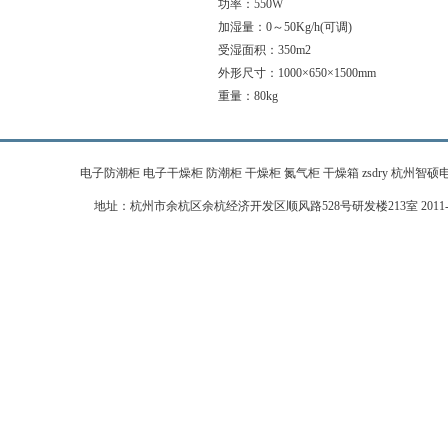
功率：550W
加湿量：0～50Kg/h(可调)
受湿面积：350m2
外形尺寸：1000×650×1500mm
重量：80kg
电子防潮柜 电子干燥柜 防潮柜 干燥柜 氮气柜 干燥箱 zsdry 杭州智硕电子科技有限公
地址：杭州市余杭区余杭经济开发区顺风路528号研发楼213室 2011-2026 zj-zhi