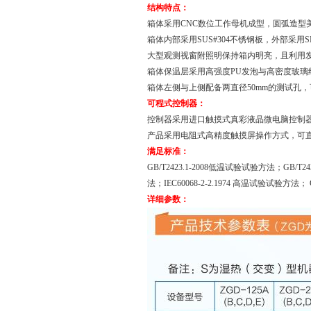
结构特点：
箱体采用
CNC
数位工作母机成型，圆弧造型
箱体内部采用
SUS#304
不锈钢板，外部采用
S
大型观测视窗附照明保持箱内明亮，且利用
箱体保温层采用高强度
PU
发泡与高密度玻璃
箱体左侧与上侧配备两直径
50mm
的测试孔，
可程式控制器：
控制器采用进口触摸式真彩液晶微电脑控制
产品采用电阻式高精度触摸屏操作方式，可
满足标准：
GB/T2423.1-2008
低温试验试验方法；
GB/T24
法；
IEC60068-2-2.1974
高温试验试验方法；
详细参数：