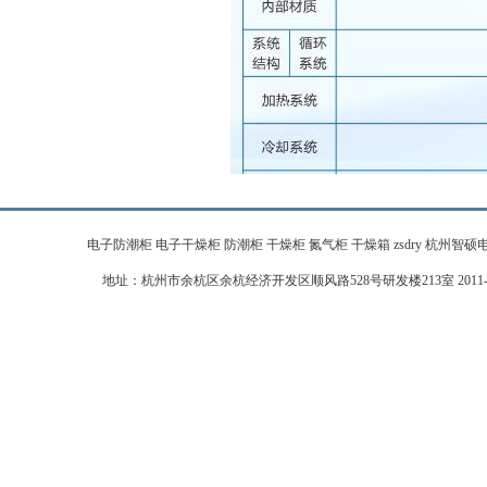
电子防潮柜 电子干燥柜 防潮柜 干燥柜 氮气柜 干燥箱 zsdry 杭州智硕电子科技有限公
地址：杭州市余杭区余杭经济开发区顺风路528号研发楼213室 2011-2026 zj-zhi