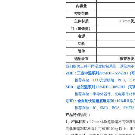
内容量
控制范围
主体材质
1.2m
门（磁铁型）
电源
功耗
附件
选配设置
报警系统
我们提供三种不同湿度控制系统，满足您不
ZHD：工业中湿系列20%RH－55%RH（
推荐存储：LED光源模组、PCB、PC
SHD：超低湿系列 10%RH－30%RH （
推荐存储：半导体器件、光电零件材料、
QHD：全自动快速超底湿系列 ≤10%RH 以
推荐存储：IC、SMD、BGA、SMT贴
产品特点说明：
1、柜体材质：
1.2mm 优质超厚钢材高
高载重钢制层板每片可载重100kg 以上