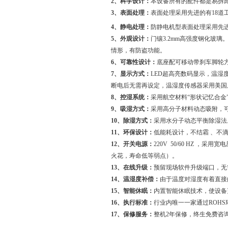
2、科学设计：
本设备所有的配件都是易拆
3、表面处理：
表面处理采用先进的有18道
4、静电处理：
防静电机型表面处理采用先进
5、外观设计：
门镶3.2mm高强度钢化玻
情形，有防盗功能。
6、可靠性设计：
底座配可移动带刹车脚轮
7、显示方式：
LED超高亮数码显示，温
断电后无需再设定，温湿度传感器采用美国原装著
8、控湿系统：
采用航空材料“形状记忆合金
9、吸湿方式：
采用高分子材料动态吸附，
10、除湿方式：
采用水分子动态平衡除湿法
11、环保设计：
低能耗设计，不结霜 、不
12、开关电源：
220V 50/60 HZ
火花，寿命低等弱点）。
13、在线升级：
预留现场软件升级端口，无
14、温湿度补偿：
由于温度对湿度有着直接
15、智能休眠：
内置智能休眠技术，使设备
16、执行标准：
行业内唯一一家通过ROH
17、保修服务：
整机2年保修，终生免费咨