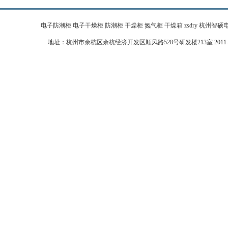
电子防潮柜 电子干燥柜 防潮柜 干燥柜 氮气柜 干燥箱 zsdry 杭州智硕电子科技有限公
地址：杭州市余杭区余杭经济开发区顺风路528号研发楼213室 2011-2026 zj-zhi