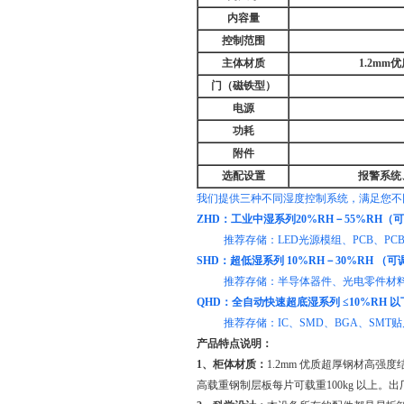
内容量
控制范围
主体材质
1.2m
门（磁铁型）
电源
功耗
附件
选配设置
报警系统
我们提供三种不同湿度控制系统，满足您不
ZHD：工业中湿系列20%RH－55%RH（
推荐存储：LED光源模组、PCB、PC
SHD：超低湿系列 10%RH－30%RH （
推荐存储：半导体器件、光电零件材料、
QHD：全自动快速超底湿系列 ≤10%RH 以
推荐存储：IC、SMD、BGA、SMT贴
产品特点说明：
1、柜体材质：
1.2mm 优质超厚钢材高
高载重钢制层板每片可载重100kg 以上