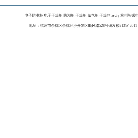
电子防潮柜 电子干燥柜 防潮柜 干燥柜 氮气柜 干燥箱 zsdry 杭州智硕电子科技有限公
地址：杭州市余杭区余杭经济开发区顺风路528号研发楼213室 2011-2026 zj-zhi