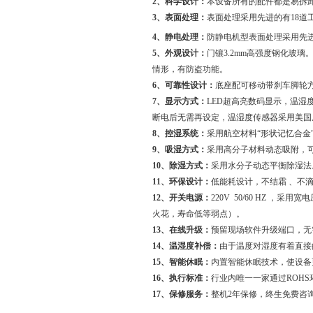
2、科学设计：
本设备所有的配件都是易拆
3、表面处理：
表面处理采用先进的有18道
4、静电处理：
防静电机型表面处理采用先进
5、外观设计：
门镶3.2mm高强度钢化玻
情形，有防盗功能。
6、可靠性设计：
底座配可移动带刹车脚轮
7、显示方式：
LED超高亮数码显示，温
断电后无需再设定，温湿度传感器采用美国原装著
8、控湿系统：
采用航空材料“形状记忆合金
9、吸湿方式：
采用高分子材料动态吸附，
10、除湿方式：
采用水分子动态平衡除湿法
11、环保设计：
低能耗设计，不结霜 、不
12、开关电源：
220V 50/60 HZ
火花，寿命低等弱点）。
13、在线升级：
预留现场软件升级端口，无
14、温湿度补偿：
由于温度对湿度有着直接
15、智能休眠：
内置智能休眠技术，使设备
16、执行标准：
行业内唯一一家通过ROH
17、保修服务：
整机2年保修，终生免费咨