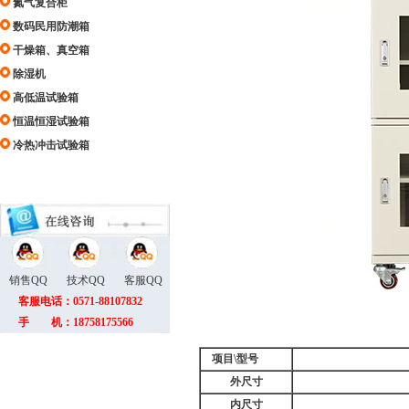
氮气复合柜
数码民用防潮箱
干燥箱、真空箱
除湿机
高低温试验箱
恒温恒湿试验箱
冷热冲击试验箱
销售QQ
技术QQ
客服QQ
客服电话：0571-88107832
手 机：18758175566
项目\型号
外尺寸
内尺寸