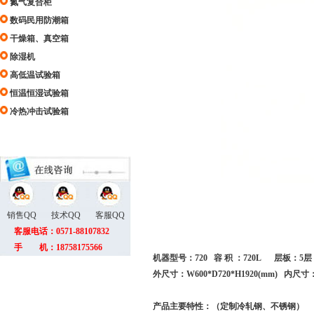
氮气复合柜
数码民用防潮箱
干燥箱、真空箱
除湿机
高低温试验箱
恒温恒湿试验箱
冷热冲击试验箱
销售QQ
技术QQ
客服QQ
客服电话：0571-88107832
手 机：18758175566
机器型号：720 容 积 ：720L 层板：5层
外尺寸：W600*D720*H1920(mm) 内尺寸：W
产品主要特性：（定制冷轧钢、不锈钢）