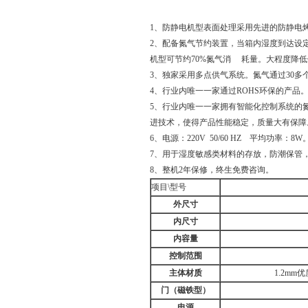
1、防静电机型表面处理采用先进的防静电烤
2、配备氮气节约装置，当箱内湿度到达设
机型可节约70%氮气消 耗量。大程度降
3、独家采用多点供气系统。氮气通过30
4、行业内唯一一家通过ROHS环保的产品
5、行业内唯一一家拥有智能化控制系统的
进技术，使得产品性能稳定，质量大有保障
6、电源：220V 50/60 HZ 平均功率：8W
7、用于湿度敏感类材料的存放，防潮保管，
8、整机2年保修，终生免费咨询。
项目\型号
外尺寸
内尺寸
内容量
控制范围
主体材质
1.2m
门（磁铁型）
电源