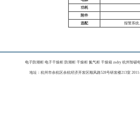
功耗
附件
选配
报警系统
电子防潮柜 电子干燥柜 防潮柜 干燥柜 氮气柜 干燥箱 zsdry 杭州智硕电子科技有限公
地址：杭州市余杭区余杭经济开发区顺风路528号研发楼213室 2011-2026 zj-zhi