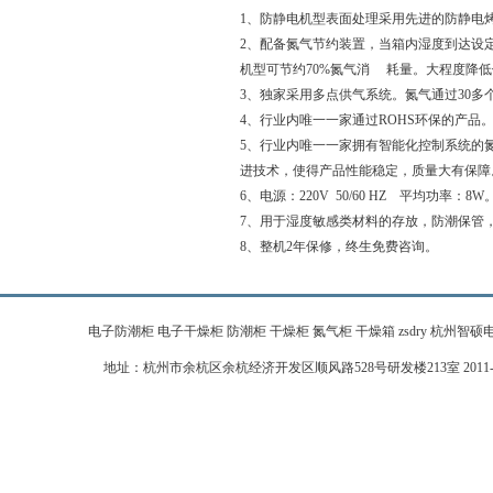
1、防静电机型表面处理采用先进的防静电烤
2、配备氮气节约装置，当箱内湿度到达设
机型可节约70%氮气消 耗量。大程度降
3、独家采用多点供气系统。氮气通过30
4、行业内唯一一家通过ROHS环保的产品
5、行业内唯一一家拥有智能化控制系统的
进技术，使得产品性能稳定，质量大有保障
6、电源：220V 50/60 HZ 平均功率：8W
7、用于湿度敏感类材料的存放，防潮保管，
8、整机2年保修，终生免费咨询。
电子防潮柜 电子干燥柜 防潮柜 干燥柜 氮气柜 干燥箱 zsdry 杭州智硕电子科技有限公
地址：杭州市余杭区余杭经济开发区顺风路528号研发楼213室 2011-2026 zj-zhi