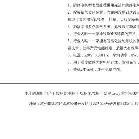
1、防静电机型表面处理采用先进的防静电烤
2、配备氮气节约装置，当箱内湿度到达设
机型可节约70%氮气消 耗量。大程度降
3、独家采用多点供气系统。氮气通过30
4、行业内唯一一家通过ROHS环保的产品
5、行业内唯一一家拥有智能化控制系统的
进技术，使得产品性能稳定，质量大有保障
6、电源：220V 50/60 HZ 平均功率：8W
7、用于湿度敏感类材料的存放，防潮保管，
8、整机2年保修，终生免费咨询。
电子防潮柜 电子干燥柜 防潮柜 干燥柜 氮气柜 干燥箱 zsdry 杭州智硕电子科技有限公
地址：杭州市余杭区余杭经济开发区顺风路528号研发楼213室 2011-2026 zj-zhi