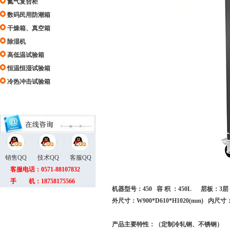
氮气复合柜
数码民用防潮箱
干燥箱、真空箱
除湿机
高低温试验箱
恒温恒湿试验箱
冷热冲击试验箱
销售QQ
技术QQ
客服QQ
客服电话：0571-88107832
手 机：18758175566
机器型号：450 容 积 ：450L 层板：3层
外尺寸：W900*D610*H1020(mm) 内尺寸：W
产品主要特性：（定制冷轧钢、不锈钢）