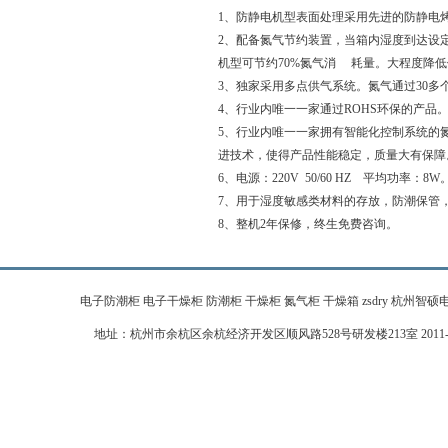
1、防静电机型表面处理采用先进的防静电烤
2、配备氮气节约装置，当箱内湿度到达设
机型可节约70%氮气消 耗量。大程度降
3、独家采用多点供气系统。氮气通过30
4、行业内唯一一家通过ROHS环保的产品
5、行业内唯一一家拥有智能化控制系统的
进技术，使得产品性能稳定，质量大有保障
6、电源：220V 50/60 HZ 平均功率：8W
7、用于湿度敏感类材料的存放，防潮保管，
8、整机2年保修，终生免费咨询。
电子防潮柜 电子干燥柜 防潮柜 干燥柜 氮气柜 干燥箱 zsdry 杭州智硕电子科技有限公
地址：杭州市余杭区余杭经济开发区顺风路528号研发楼213室 2011-2026 zj-zhi