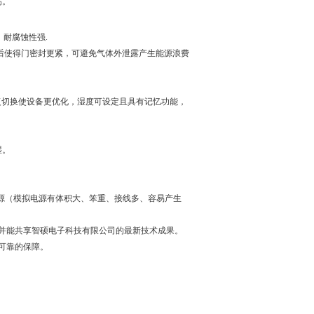
高。
耐腐蚀性强.
压后使得门密封更紧，可避免气体外泄露产生能源浪费
复切换使设备更优化，湿度可设定且具有记忆功能，
湿。
模拟电源（模拟电源有体积大、笨重、接线多、容易产生
并能共享智硕电子科技有限公司的最新技术成果。
可靠的保障。