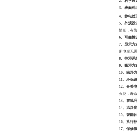
2、科学设
3、表面处
4、静电处
5、外观设
情形，有
6、可靠性
7、显示方
断电后无需
8、控湿系
9、吸湿方
10、除湿
11、环保
12、开关
火花，寿
13、在线
14、温湿
15、智能
16、执行
17、保修