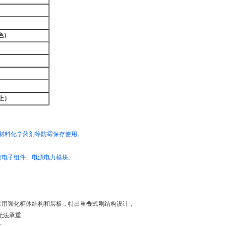
色）
上）
材料化学药剂等防霉保存使用。
电子组件、电源电力模块。
，采用强化柜体结构和层板，特出重叠式刚结构设计，
无法承重