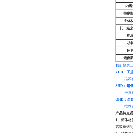
内容
控制
主体
门（磁
电
功
附
选配
我们提供
ZHD：工
推荐存储：
SHD：超低
推荐存储
QHD：全自
推荐存储：
产品特点
1、柜体材
高载重钢制