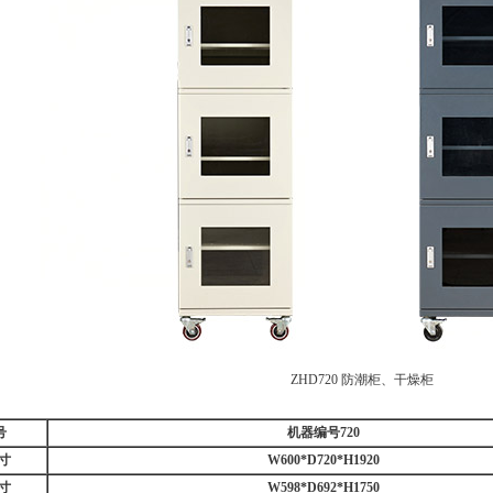
ZHD720 防潮柜、干燥柜
号
机器编号72
0
寸
W600*D720*H1920
寸
W598*D692*H1750