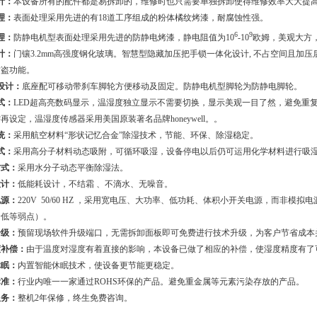
计：
本设备所有的配件都是易拆卸的，维修时也只需要单独拆卸使得维修效率大大提
理：
表面处理采用先进的有18道工序组成的粉体橘纹烤漆，耐腐蚀性强。
6
9
理：
防静电机型表面处理采用先进的防静电烤漆，静电阻值为10
-10
欧姆，美观大方，
计：
门镶3.2mm高强度钢化玻璃。智慧型隐藏加压把手锁一体化设计, 不占空间且加
防盗功能。
设计：
底座配可移动带刹车脚轮方便移动及固定。防静电机型脚轮为防静电脚轮。
式：
LED超高亮数码显示，温湿度独立显示不需要切换，显示美观一目了然，避免重
再设定，温湿度传感器采用美国原装著名品牌honeywell。。
统：
采用航空材料“形状记忆合金”除湿技术，节能、环保、除湿稳定。
式：
采用高分子材料动态吸附，可循环吸湿，设备停电以后仍可运用化学材料进行吸
方式：
采用水分子动态平衡除湿法。
设计：
低能耗设计，不结霜 、不滴水、无噪音。
电源：
220V 50/60 HZ ，采用宽电压、大功率、低功耗、体积小开关电源，而非
命低等弱点）。
升级：
预留现场软件升级端口，无需拆卸面板即可免费进行技术升级，为客户节省成本
度补偿：
由于温度对湿度有着直接的影响，本设备已做了相应的补偿，使湿度精度有了
休眠：
内置智能休眠技术，使设备更节能更稳定。
标准：
行业内唯一一家通过ROHS环保的产品。避免重金属等元素污染存放的产品。
服务：
整机2年保修，终生免费咨询。