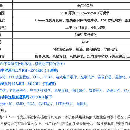
量
约720公升
范围
ZHD系列：20%-55%RH可调节
材质
1.2mm优质冷轧钢、耐腐蚀粉体橘纹烤漆。ESD静电烤漆（黑
铁型）
上中下3门设计、钢化玻璃
源
220V 50/60Hz
耗
40W
件
5块活动层板、钥匙、静电接地、导静电轮
设置
报警系统、电脑接口、智能充氮、组网集中监控（适合20台以
三种不同湿度控制系统，满足您不同的需求！
业中湿系列20%RH－55%RH（可调整）
LED光源模组、PCB、PCBA、各式电子零件、光学镜片、实验仪器、显微镜、
湿系列 10%RH－30%RH （可调整）
：半导体器件、光电零件材料、激光模组、薄膜器件、镀膜器件、通讯组件、精密
动快速超底湿系列 ≤10%RH 以下
IC、SMD、BGA、SMT贴片、LED外延片、晶圆片。
说明：
质：
1.2mm 优质超厚钢材高强度结构柜身，本设备采用独特的人性化空间设计理念
层板每片可载重100kg 以上。出厂前经过严格的质量检测绝非一般铁柜易拗折变形而