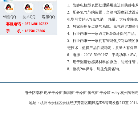
1、防静电机型表面处理采用先进的防静电烤
2、配备氮气节约装置，当箱内湿度到达设
销售QQ
技术QQ
客服QQ
机型可节约70%氮气消 耗量。大程度降
客服电话：0571-88107832
3、独家采用多点供气系统。氮气通过30
手 机：18758175566
4、行业内唯一一家通过ROHS环保的产品
5、行业内唯一一家拥有智能化控制系统的
进技术，使得产品性能稳定，质量大有保障
6、电源：220V 50/60 HZ 平均功率：8W
7、用于湿度敏感类材料的存放，防潮保管，
8、整机2年保修，终生免费咨询。
电子防潮柜 电子干燥柜 防潮柜 干燥柜 氮气柜 干燥箱 zsdry 杭州智硕电子科技有限公
地址：杭州市余杭区余杭经济开发区顺风路528号研发楼213室 2011-2026 zj-zhi